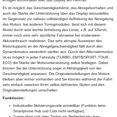
erfolgen komfortabel über das Display am Fahrrad.
Es ist möglich das Geschwindigkeitslimit, das Abregelverhalten und
auch die Stärke der Unterstützung über das Display einzustellen.
Im Gegensatz zur nahezu vollständigen Aufhebung der Abregelung
des Motors bei anderen Tuningmodulen, lässt sich mit diesem
Modul durch eine leichte Anhebung des Limits, z.B. auf 32km/h,
immer noch eine sehr sportliche Fahrweise bei moderatem
Akkuverbrauch realisieren. Das sehr abrupte Aussetzen des
Motorsupports an der Abregelgeschwindigkeit fällt durch den
Dynamikmodus wesentlich sanfter aus. Durch den Alternativmodus
ist es möglich in jeder Fahrstufe (TURBO, EMTB/SPORT, TOUR,
ECO) die Stärke der Motorunterstützung selbst festlegen. Dabei
können Sie die Unterstützung sogar in Abhängigkeit von der
Geschwindigkeit anpassen. Die Originaleinstellungen des Motors
bleiben aber immer vorhanden und Sie können während der Fahrt
sehr einfach zwischen Ihren selbst definierten Stufen und den
Originaleinstellungen umschalten.
Funktionen:
Individueller Aktivierungscode einstellbar (Funktion beim
Smartphone Hub und Cobi nicht verfügbar).
Tuning lässt sich über Tasten am Bedienteil ein- bzw.