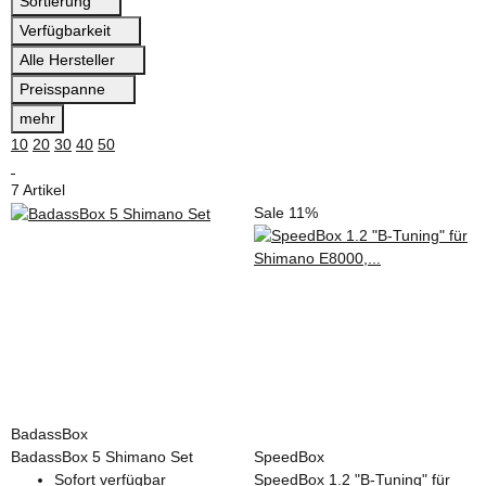
Sortierung
Verfügbarkeit
Alle Hersteller
Preisspanne
mehr
10
20
30
40
50
7 Artikel
Sale 11%
BadassBox
BadassBox 5 Shimano Set
SpeedBox
Sofort verfügbar
SpeedBox 1.2 "B-Tuning" für